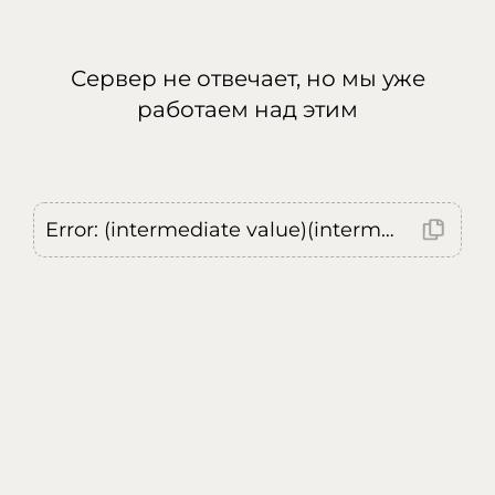
Сервер не отвечает, но мы уже
работаем над этим
Error: (intermediate value)(intermediate value)(intermediate value).replaceAll is not a function