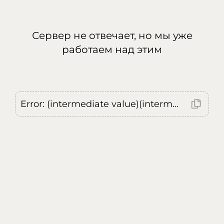
Сервер не отвечает, но мы уже
работаем над этим
Error: (intermediate value)(intermediate value)(intermediate value).replaceAll is not a function