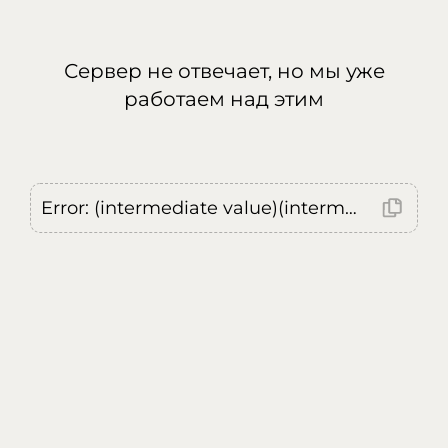
Сервер не отвечает, но мы уже
работаем над этим
Error: (intermediate value)(intermediate value)(intermediate value).replaceAll is not a function