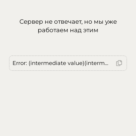
Сервер не отвечает, но мы уже
работаем над этим
Error: (intermediate value)(intermediate value)(intermediate value).replaceAll is not a function