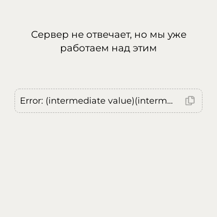
Сервер не отвечает, но мы уже
работаем над этим
Error: (intermediate value)(intermediate value)(intermediate value).replaceAll is not a function