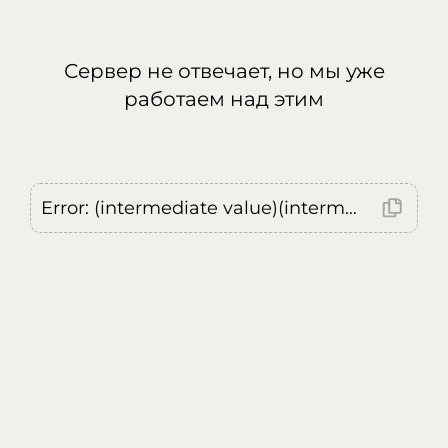
Сервер не отвечает, но мы уже
работаем над этим
Error: (intermediate value)(intermediate value)(intermediate value).replaceAll is not a function