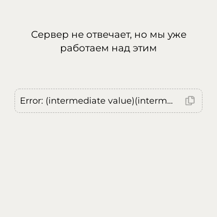
Сервер не отвечает, но мы уже
работаем над этим
Error: (intermediate value)(intermediate value)(intermediate value).replaceAll is not a function